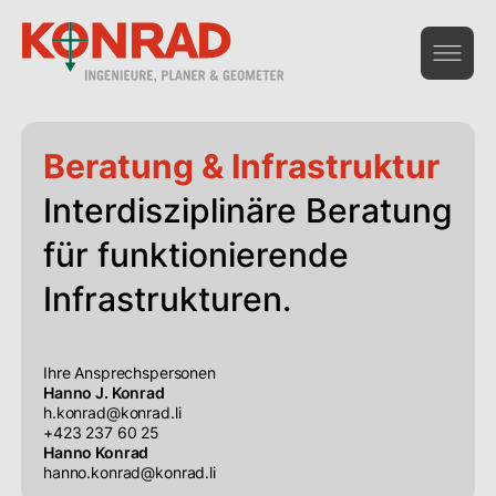
Geoinformation & Vermessung
Beratung & Infrastruktur
Hochbau & Statik
Interdisziplinäre Beratung
Tiefbau & Umwelt
für funktionierende
Beratung & Infrastruktur
Infrastrukturen.
Gesamtdienstleistungen Bau
Ihre Ansprechspersonen
Hanno J. Konrad
Das Unternehmen
h.konrad@konrad.li
+423 237 60 25
Hanno Konrad
hanno.konrad@konrad.li