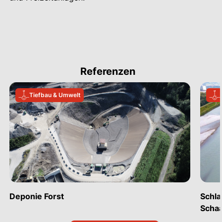
Referenzen
Tiefbau & Umwelt
Deponie Forst
Schl
Scha