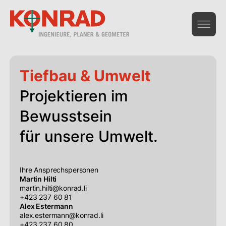
Geoinformation & Vermessung
Tiefbau & Umwelt
Hochbau & Statik
Projektieren im
Tiefbau & Umwelt
Bewusstsein
Beratung & Infrastruktur
für unsere Umwelt.
Gesamtdienstleistungen Bau
Ihre Ansprechspersonen
Martin Hilti
Das Unternehmen
martin.hilti@konrad.li
+423 237 60 81
Alex Estermann
alex.estermann@konrad.li
+423 237 60 80