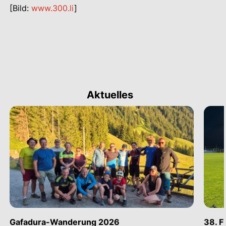
[Bild:
www.300.li
]
Aktuelles
Gafadura-Wanderung 2026
38. F