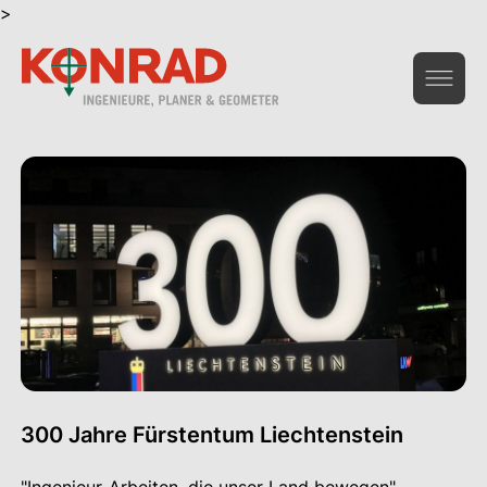
>
Geoinformation & Vermessung
Hochbau & Statik
Tiefbau & Umwelt
Beratung & Infrastruktur
Gesamtdienstleistungen Bau
Das Unternehmen
300 Jahre Fürstentum Liechtenstein