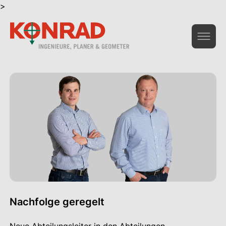
>
Geoinformation & Vermessung
Hochbau & Statik
Tiefbau & Umwelt
Beratung & Infrastruktur
Gesamtdienstleistungen Bau
Das Unternehmen
Nachfolge geregelt