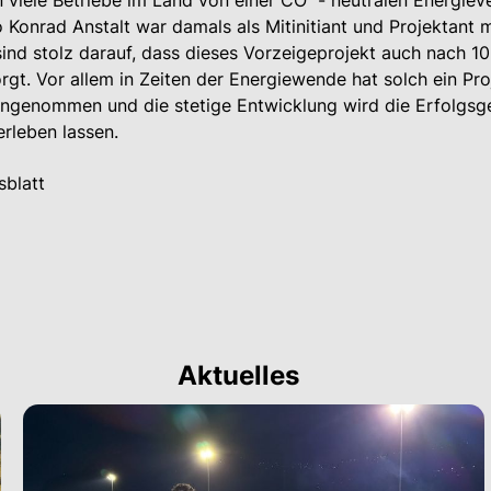
en viele Betriebe im Land von einer CO
- neutralen Energiev
Konrad Anstalt war damals als Mitinitiant und Projektant m
sind stolz darauf, dass dieses Vorzeigeprojekt auch nach 1
rgt. Vor allem in Zeiten der Energiewende hat solch ein Pro
 eingenommen und die stetige Entwicklung wird die Erfolgsg
erleben lassen.
sblatt
Aktuelles