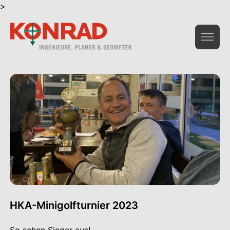
>
Geoinformation & Vermessung
Hochbau & Statik
Tiefbau & Umwelt
Beratung & Infrastruktur
Gesamtdienstleistungen Bau
Das Unternehmen
HKA-Minigolfturnier 2023