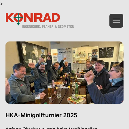
>
Geoinformation & Vermessung
Hochbau & Statik
Tiefbau & Umwelt
Beratung & Infrastruktur
Gesamtdienstleistungen Bau
Das Unternehmen
HKA-Minigolfturnier 2025