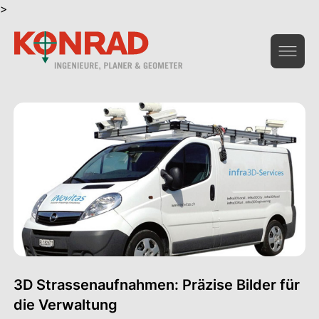
>
Geoinformation & Vermessung
Hochbau & Statik
Tiefbau & Umwelt
Beratung & Infrastruktur
Gesamtdienstleistungen Bau
Das Unternehmen
3D Strassenaufnahmen: Präzise Bilder für
die Verwaltung