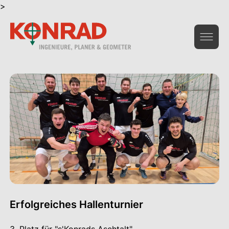
>
Geoinformation & Vermessung
Hochbau & Statik
Tiefbau & Umwelt
Beratung & Infrastruktur
Gesamtdienstleistungen Bau
Das Unternehmen
Erfolgreiches Hallenturnier