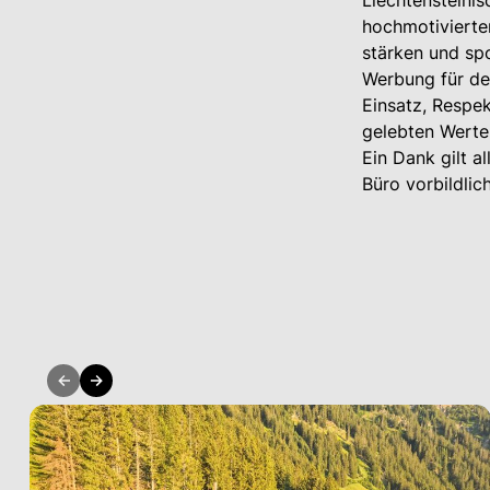
Liechtensteini
hochmotivierte
stärken und spo
Werbung für den
Einsatz, Respek
gelebten Werte
Ein Dank gilt a
Büro vorbildlic