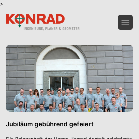
>
Geoinformation & Vermessung
Hochbau & Statik
Tiefbau & Umwelt
Beratung & Infrastruktur
Gesamtdienstleistungen Bau
Das Unternehmen
Jubiläum gebührend gefeiert