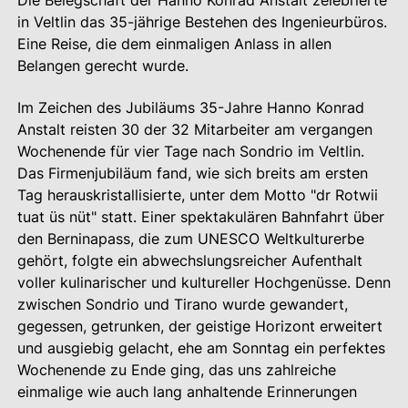
Die Belegschaft der Hanno Konrad Anstalt zelebrierte
in Veltlin das 35-jährige Bestehen des Ingenieurbüros.
Eine Reise, die dem einmaligen Anlass in allen
Belangen gerecht wurde.
Im Zeichen des Jubiläums 35-Jahre Hanno Konrad
Anstalt reisten 30 der 32 Mitarbeiter am vergangen
Wochenende für vier Tage nach Sondrio im Veltlin.
Das Firmenjubiläum fand, wie sich breits am ersten
Tag herauskristallisierte, unter dem Motto "dr Rotwii
tuat üs nüt" statt. Einer spektakulären Bahnfahrt über
den Berninapass, die zum UNESCO Weltkulturerbe
gehört, folgte ein abwechslungsreicher Aufenthalt
voller kulinarischer und kultureller Hochgenüsse. Denn
zwischen Sondrio und Tirano wurde gewandert,
gegessen, getrunken, der geistige Horizont erweitert
und ausgiebig gelacht, ehe am Sonntag ein perfektes
Wochenende zu Ende ging, das uns zahlreiche
einmalige wie auch lang anhaltende Erinnerungen